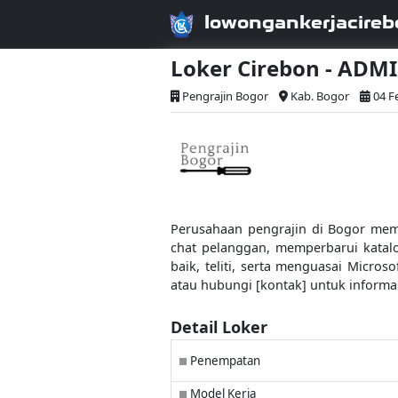
lowongankerjacireb
Loker Cirebon - AD
Pengrajin Bogor
Kab. Bogor
04 F
Perusahaan pengrajin di Bogor me
chat pelanggan, memperbarui katal
baik, teliti, serta menguasai Micro
atau hubungi [kontak] untuk informasi
Detail Loker
Penempatan
■
Model Kerja
■