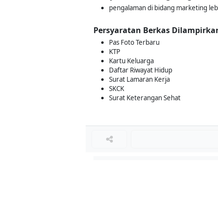
pengalaman di bidang marketing leb
Persyaratan Berkas Dilampirka
Pas Foto Terbaru
KTP
Kartu Keluarga
Daftar Riwayat Hidup
Surat Lamaran Kerja
SKCK
Surat Keterangan Sehat
Loker Terkait
■
Loker SALES REPRESENTATIVE
Loker ADMIN GUDANG
Loker SALESMAN