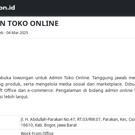
on.id
MIN TOKO ONLINE
eb - 04 Mar 2025
mbuka lowongan untuk Admin Toko Online. Tanggung jawab mel
og produk, serta mengelola media sosial dan marketplace. Dib
soft Office dan e-commerce. Pengalaman di bidang admin online l
 lebih lanjut.
Jl. H. Abdullah-Parakan No.47, RT.03/RW.07, Parakan, Kec. C
16610, Kab. Bogor, Jawa Barat
Work From Office