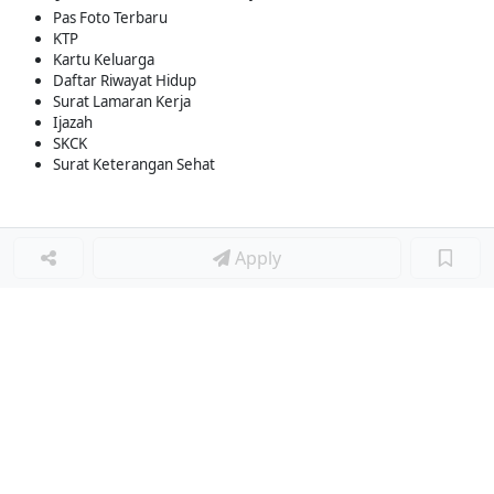
Pas Foto Terbaru
KTP
Kartu Keluarga
Daftar Riwayat Hidup
Surat Lamaran Kerja
Ijazah
SKCK
Surat Keterangan Sehat
Apply
Loker Terkait
■
Loker SOCIAL MEDIA SPECIALIST
Loker Lainnya
■
Loker MANAGER CAFE
Loker SPV CAFE
Loker CAPTAIN CAFE