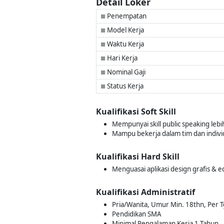
Detail Loker
Penempatan
■
Model Kerja
■
Waktu Kerja
■
Hari Kerja
■
Nominal Gaji
■
Status Kerja
■
Kualifikasi Soft Skill
Mempunyai skill public speaking lebi
Mampu bekerja dalam tim dan indivi
Kualifikasi Hard Skill
Menguasai aplikasi design grafis & e
Kualifikasi Administratif
Pria/Wanita, Umur Min. 18thn, Per Tg
Pendidikan SMA
Minimal Pengalaman Kerja 1 Tahun