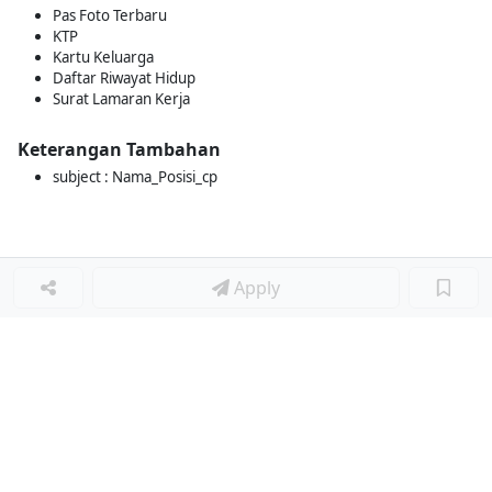
Pas Foto Terbaru
KTP
Kartu Keluarga
Daftar Riwayat Hidup
Surat Lamaran Kerja
Keterangan Tambahan
subject : Nama_Posisi_cp
Apply
Loker Terkait
■
Loker WAITERS
Loker Lainnya
■
Loker MANAGER CAFE
Loker SPV CAFE