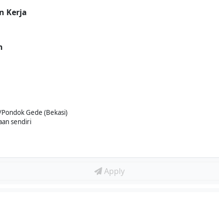
n Kerja
n
si/Pondok Gede (Bekasi)
aan sendiri
Apply