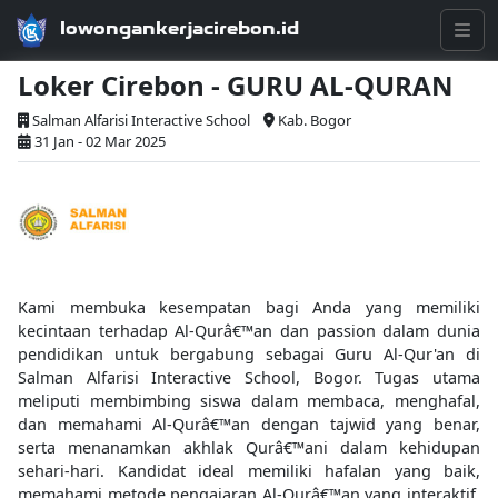
lowongankerjacirebon.id
Loker Cirebon - GURU AL-QURAN
Salman Alfarisi Interactive School
Kab. Bogor
31 Jan - 02 Mar 2025
Kami membuka kesempatan bagi Anda yang memiliki
kecintaan terhadap Al-Qurâ€™an dan passion dalam dunia
pendidikan untuk bergabung sebagai Guru Al-Qur'an di
Salman Alfarisi Interactive School, Bogor. Tugas utama
meliputi membimbing siswa dalam membaca, menghafal,
dan memahami Al-Qurâ€™an dengan tajwid yang benar,
serta menanamkan akhlak Qurâ€™ani dalam kehidupan
sehari-hari. Kandidat ideal memiliki hafalan yang baik,
memahami metode pengajaran Al-Qurâ€™an yang interaktif,