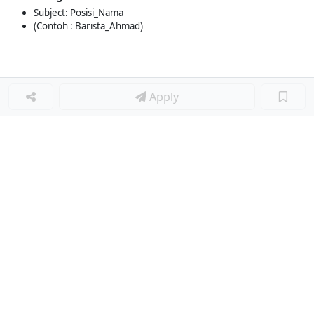
Subject: Posisi_Nama
(Contoh : Barista_Ahmad)
Apply
Loker Lainnya
■
Loker MANAGER CAFE
Loker SPV CAFE
Loker CAPTAIN CAFE
Loker BAR CAFE
Loker WAITERSS
Loker STEWARD
Loker KARYAWAN TOKO SERABUTAN
Loker MARKETING FORWARDING
Loker Diminati
■
Loker SALES SUPERVISOR ETHICAL