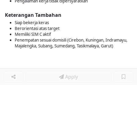
Pengalaman kerja tidak dipersyaratkan
Keterangan Tambahan
Siap bekerja keras
Berorientasi atas target
Memiliki SIM C aktif
Penempatan sesuai domisili (Cirebon, Kuningan, Indramayu,
Majalengka, Subang, Sumedang, Tasikmalaya, Garut)
Apply
Loker Terkait
■
Loker SALES REPRESENTATIVE
Loker ADMIN GUDANG
Loker STAFF PPIC
Loker SALESMAN
Loker Lainnya
■