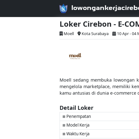
lowongankerjacireb
Loker Cirebon - E-C
Moell
Kota Surabaya
10 Apr - 04 
Moell sedang membuka lowongan ker
mengelola marketplace, memiliki kem
kamu antusias di dunia e-commerce 
Detail Loker
Penempatan
■
Model Kerja
■
Waktu Kerja
■