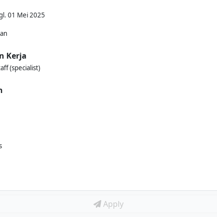
gl. 01 Mei 2025
kan
n Kerja
f (specialist)
n
s
Apply