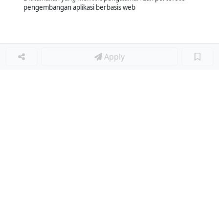
pengembangan aplikasi berbasis web
Apply
Loker Terkait
■
Loker STAFF IT
Loker Lainnya
■
Loker MANAGER CAFE
Loker SPV CAFE
Loker CAPTAIN CAFE
Loker BAR CAFE
Loker WAITERSS
Loker STEWARD
Loker KARYAWAN TOKO SERABUTAN
Loker MARKETING FORWARDING