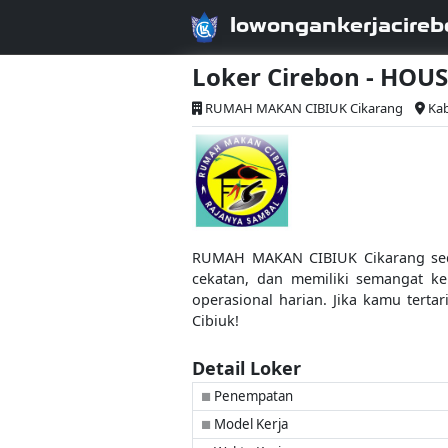
lowongankerjacireb
Loker Cirebon - HO
RUMAH MAKAN CIBIUK Cikarang
Kab
RUMAH MAKAN CIBIUK Cikarang seda
cekatan, dan memiliki semangat ke
operasional harian. Jika kamu tert
Cibiuk!
Detail Loker
Penempatan
■
Model Kerja
■