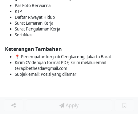
Pas Foto Berwarna
KTP
Daftar Riwayat Hidup
Surat Lamaran Kerja
Surat Pengalaman Kerja
Sertifikasi
Keterangan Tambahan
📍 Penempatan kerja di Cengkareng, Jakarta Barat
Kirim CV dengan format PDF, kirim melalui email
terapibethesda@gmail.com
Subjek email: Posisi yang dilamar
Apply
Loker Diminati
■
Loker SALES SUPERVISOR ETHICAL
Loker DOKTER GIGI UMUM