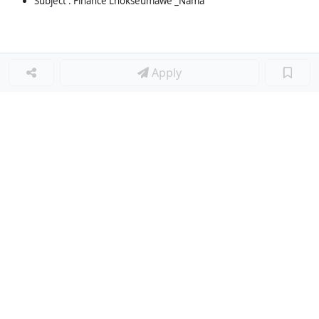
Subject : Finance Lhokseumawe _Nama
Apply
Loker Terkait
■
Loker ADMIN FINANCE
Loker SUPERVISOR FINANCE
Loker Lainnya
■
Loker HRGA JUNIOR STAFF
Loker CRM JUNIOR STAFF
Loker CASH AND BANK
Loker SHOP ASSISTANT
Loker ACCOUNTING
Loker TEKNIK MESIN (MECHANICAL ENGINEER)
Loker LOGISTIK
Loker SURVEYOR