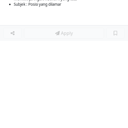
Subjek : Posisi yang dilamar
Apply
Loker Terkait
■
Loker PAYROLL & GA
Loker Lainnya
■
Loker HRGA JUNIOR STAFF
Loker CRM JUNIOR STAFF
Loker CASH AND BANK
Loker SHOP ASSISTANT
Loker ACCOUNTING
Loker TEKNIK MESIN (MECHANICAL ENGINEER)
Loker LOGISTIK
Loker SURVEYOR