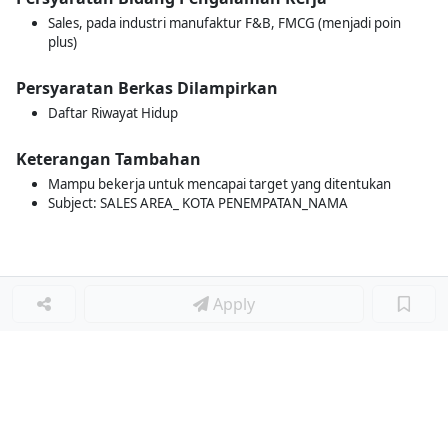
Sales, pada industri manufaktur F&B, FMCG (menjadi poin
plus)
Persyaratan Berkas Dilampirkan
Daftar Riwayat Hidup
Keterangan Tambahan
Mampu bekerja untuk mencapai target yang ditentukan
Subject: SALES AREA_ KOTA PENEMPATAN_NAMA
Apply
Loker Terkait
■
Loker SALES REPRESENTATIVE
Loker SUPERVISOR ACCOUNTING
Loker PURCHASING STAFF