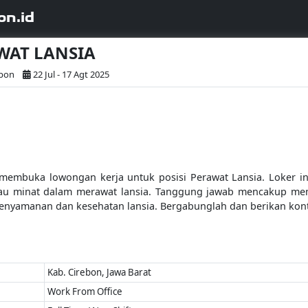
on.id
AWAT LANSIA
ebon
22 Jul - 17 Agt 2025
membuka lowongan kerja untuk posisi Perawat Lansia. Loker ini 
tau minat dalam merawat lansia. Tanggung jawab mencakup mem
enyamanan dan kesehatan lansia. Bergabunglah dan berikan kont
Kab. Cirebon, Jawa Barat
Work From Office