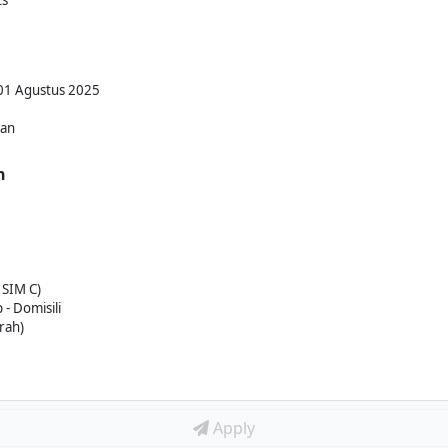
ts
 01 Agustus 2025
kan
n
 SIM C)
 - Domisili
rah)
Apply