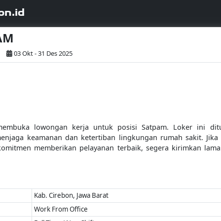
on.id
PAM
n
03 Okt - 31 Des 2025
mbuka lowongan kerja untuk posisi Satpam. Loker ini dituj
jaga keamanan dan ketertiban lingkungan rumah sakit. Jika An
erkomitmen memberikan pelayanan terbaik, segera kirimkan la
Kab. Cirebon, Jawa Barat
Work From Office