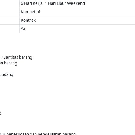
6 Hari Kerja, 1 Hari Libur Weekend
Kompetitif
Kontrak
Ya
 kuantitas barang
an barang
 gudang
b
edur penerimaan dan pengeluaran barang