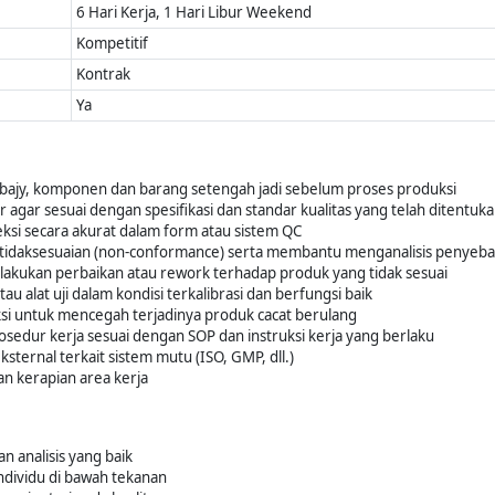
6 Hari Kerja, 1 Hari Libur Weekend
Kompetitif
Kontrak
Ya
bajy, komponen dan barang setengah jadi sebelum proses produksi
agar sesuai dengan spesifikasi dan standar kualitas yang telah ditentuk
ksi secara akurat dalam form atau sistem QC
etidaksesuaian (non-conformance) serta membantu menganalisis penyeb
dilakukan perbaikan atau rework terhadap produk yang tidak sesuai
u alat uji dalam kondisi terkalibrasi dan berfungsi baik
si untuk mencegah terjadinya produk cacat berulang
sedur kerja sesuai dengan SOP dan instruksi kerja yang berlaku
ternal terkait sistem mutu (ISO, GMP, dll.)
n kerapian area kerja
an analisis yang baik
dividu di bawah tekanan