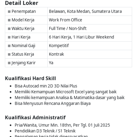
Detail Loker
Penempatan
Belawan, Kota Medan, Sumatera Utara
■
Model Kerja
Work From Office
■
Waktu Kerja
Full Time / Non-Shift
■
Hari Kerja
6 Hari Kerja, 1 Hari Libur Weekend
■
Nominal Gaji
Kompetitif
■
Status Kerja
Kontrak
■
Jenjang Karir
Ya
■
Kualifikasi Hard Skill
Bisa Autocad min 2D 3D Nilai Plus
Memiliki Kemampuan Microsoft Excel yang sangat baik
Memiliki kemampuan Analisa & Matimatika dasar yang baik
Bisa Menyusun Rencana Anggaran Biaya
Kualifikasi Administratif
Pria/Wanita, Umur Min. 18thn, Per Tgl. 01 Juli 2025
Pendidikan D3 Teknik / S1 Teknik
Pengalaman kerja tidak dipersyaratkan