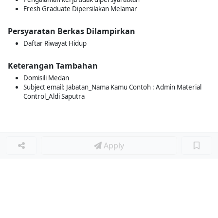
Fresh Graduate Dipersilakan Melamar
Persyaratan Berkas Dilampirkan
Daftar Riwayat Hidup
Keterangan Tambahan
Domisili Medan
Subject email: Jabatan_Nama Kamu Contoh : Admin Material
Control_Aldi Saputra
Apply
Loker Terkait
■
Loker ADMIN GUDANG
Loker ADMIN GUDANG
Loker Lainnya
■