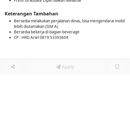
Fresh Graduate Dipersilakan Melamar
Keterangan Tambahan
Bersedia melakukan perjalanan dinas, bisa mengendarai mobil
lebih diutamakan (SIM A)
Bersedia bekerja di bagian beverage
CP : HRD Ariel 0819 53393604
Apply
Loker Terkait
■
Loker SENIOR HR PAYROLL
Loker SUPERVISOR ACCOUNTING
Loker PURCHASING STAFF
Loker SALES SUPERVISOR
Loker LEADER DISTRIBUSI
Loker LEADER QC
Loker LEADER WWTP