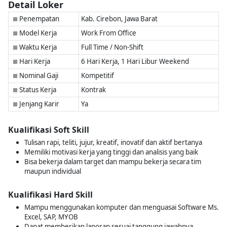
Detail Loker
Penempatan
Kab. Cirebon, Jawa Barat
■
Model Kerja
Work From Office
■
Waktu Kerja
Full Time / Non-Shift
■
Hari Kerja
6 Hari Kerja, 1 Hari Libur Weekend
■
Nominal Gaji
Kompetitif
■
Status Kerja
Kontrak
■
Jenjang Karir
Ya
■
Kualifikasi Soft Skill
Tulisan rapi, teliti, jujur, kreatif, inovatif dan aktif bertanya
Memiliki motivasi kerja yang tinggi dan analisis yang baik
Bisa bekerja dalam target dan mampu bekerja secara tim
maupun individual
Kualifikasi Hard Skill
Mampu menggunakan komputer dan menguasai Software Ms.
Excel, SAP, MYOB
Dapat memberikan laporan sesuai tanggung jawabnya