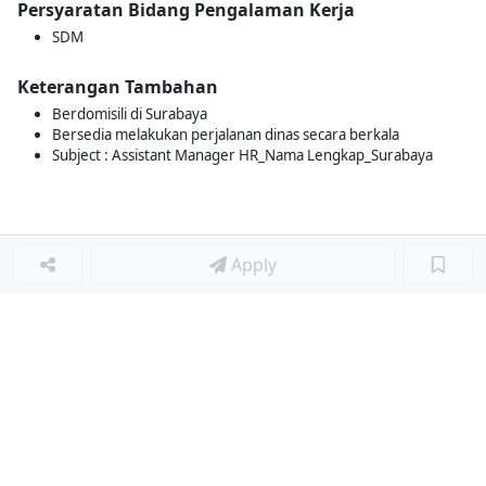
Persyaratan Bidang Pengalaman Kerja
SDM
Keterangan Tambahan
Berdomisili di Surabaya
Bersedia melakukan perjalanan dinas secara berkala
Subject : Assistant Manager HR_Nama Lengkap_Surabaya
Apply
Loker Lainnya
■
Loker MANAGER CAFE
Loker SPV CAFE
Loker CAPTAIN CAFE
Loker BAR CAFE
Loker WAITERSS
Loker STEWARD