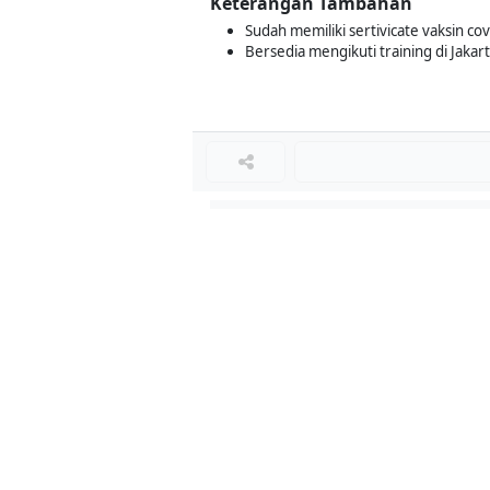
Keterangan Tambahan
Sudah memiliki sertivicate vaksin cov
Bersedia mengikuti training di Jaka
Loker Terkait
■
Loker CASHIER
Loker CAPTAIN FLOOR
Loker WAITERS
Loker Diminati
■
Loker SALES SUPERVISOR ETHICAL
Loker DOKTER GIGI UMUM
Loker ADMIN PRODUKSI
Loker ADMIN FINANCE
Loker SALES REPRESENTATIVE
Loker LEADER DISTRIBUSI