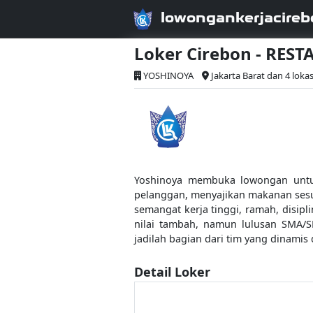
lowongankerjacireb
Loker Cirebon - RES
YOSHINOYA
Jakarta Barat dan 4 lokas
Yoshinoya membuka lowongan untuk
pelanggan, menyajikan makanan sesua
semangat kerja tinggi, ramah, disip
nilai tambah, namun lulusan SMA/S
jadilah bagian dari tim yang dinamis 
Detail Loker