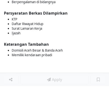
Berpengalaman di bidangnya
Persyaratan Berkas Dilampirkan
KTP
Daftar Riwayat Hidup
Surat Lamaran Kerja
Ijazah
Keterangan Tambahan
Domisili Aceh Besar & Banda Aceh
Memiliki kendaraan pribadi
Apply
Loker Lainnya
■
Loker MANAGER CAFE
Loker SPV CAFE