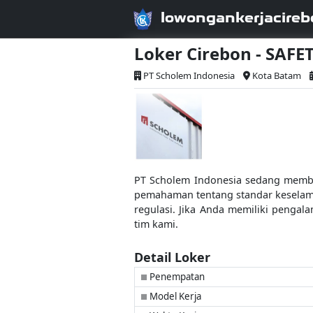
lowongankerjacireb
Loker Cirebon - SAFE
PT Scholem Indonesia
Kota Batam
PT Scholem Indonesia sedang membuk
pemahaman tentang standar keselam
regulasi. Jika Anda memiliki penga
tim kami.
Detail Loker
Penempatan
■
Model Kerja
■