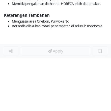
Memiliki pengalaman di channel HORECA lebih diutamakan
Keterangan Tambahan
Menguasai area Cirebon, Purwokerto
Bersedia dilakukan rotasi penempatan di seluruh Indonesia
Apply
Loker Terkait
■
Loker SUPERVISOR ACCOUNTING
Loker PURCHASING STAFF
Loker SENIOR HR PAYROLL
Loker SALES SUPERVISOR
Loker LEADER DISTRIBUSI
Loker LEADER QC
Loker LEADER WWTP