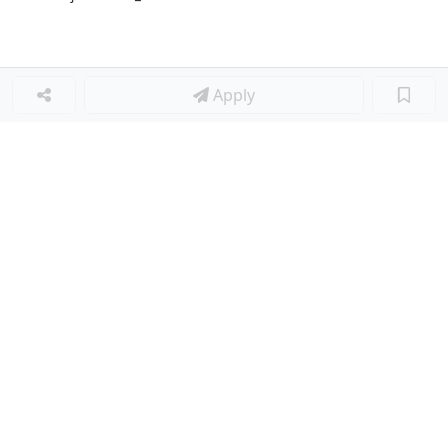
Apply
Loker Terkait
■
Loker SOCIAL MEDIA SPECIALIST
Loker Lainnya
■
Loker MANAGER CAFE
Loker SPV CAFE
Loker CAPTAIN CAFE
Loker BAR CAFE
Loker WAITERSS
Loker STEWARD
Loker KARYAWAN TOKO SERABUTAN
Loker MARKETING FORWARDING
Loker Diminati
■