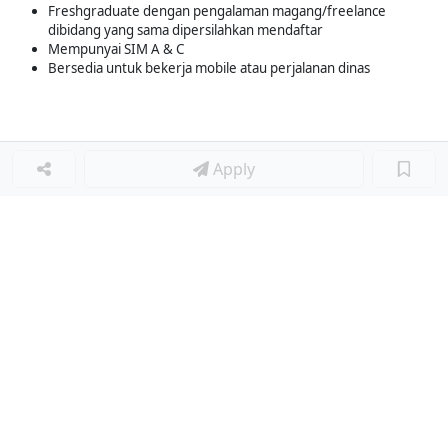
Freshgraduate dengan pengalaman magang/freelance
dibidang yang sama dipersilahkan mendaftar
Mempunyai SIM A & C
Bersedia untuk bekerja mobile atau perjalanan dinas
Apply
Loker Terkait
■
Loker SALES REPRESENTATIVE
Loker ADMIN GUDANG
Loker SALESMAN
Loker Lainnya
■
Loker MANAGER CAFE
Loker SPV CAFE
Loker CAPTAIN CAFE
Loker BAR CAFE
Loker WAITERSS