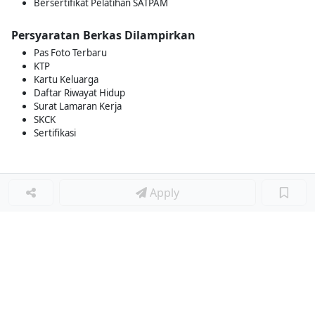
Bersertifikat Pelatihan SATPAM
Persyaratan Berkas Dilampirkan
Pas Foto Terbaru
KTP
Kartu Keluarga
Daftar Riwayat Hidup
Surat Lamaran Kerja
SKCK
Sertifikasi
Apply
Loker Lainnya
■
Loker MANAGER CAFE
Loker SPV CAFE
Loker CAPTAIN CAFE
Loker BAR CAFE
Loker WAITERSS